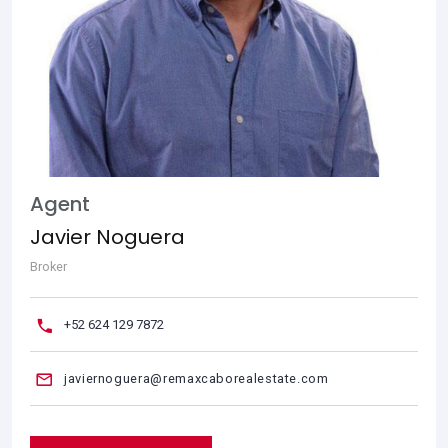
Agent
Javier Noguera
Broker
+52 624 129 7872
javiernoguera@remaxcaborealestate.com